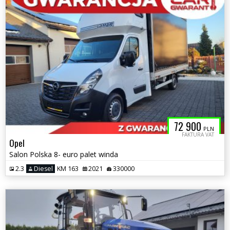
72 900
PLN
FAKTURA VAT
Opel
Salon Polska 8- euro palet winda
2.3
Diesel
KM 163
2021
330000