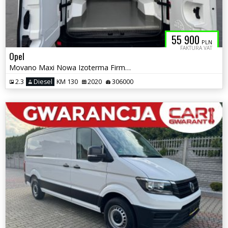
55 900
PLN
FAKTURA VAT
Opel
Movano Maxi Nowa Izoterma Firmy Carpol
2.3
Diesel
KM 130
2020
306000