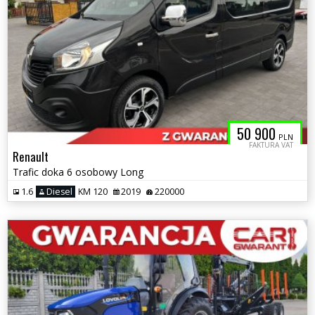
50 900
PLN
FAKTURA VAT
Renault
Trafic doka 6 osobowy Long
1.6
Diesel
KM 120
2019
220000