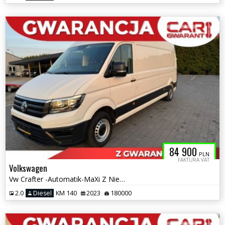
84 900
PLN
FAKTURA VAT
Volkswagen
Vw Crafter -Automatik-MaXi Z Niemiec po Serwisie
2.0
Diesel
KM 140
2023
180000