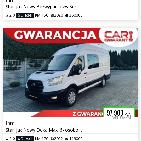
Stan jak Nowy Bezwypadkowy Serwisowany
2.0
Diesel
KM 150
2020
260000
97 900
PLN
FAKTURA VAT
Ford
Stan jak Nowy Doka Maxi 6- osobowy Salon Polska
2.0
Diesel
KM 170
2022
119000