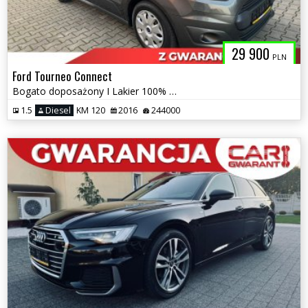
29 900
PLN
Ford Tourneo Connect
Bogato doposażony I Lakier 100% Bezwypadkowy
1.5
Diesel
KM 120
2016
244000