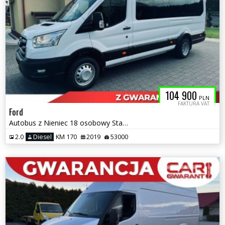
104 900
PLN
FAKTURA VAT
Ford
Autobus z Nieniec 18 osobowy Stan Idealny
2.0
Diesel
KM 170
2019
53000