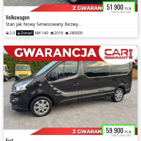
51 900
PLN
FAKTURA VAT
Volkswagen
Stan Jak Nowy Serwisowany Bezwypadkowy
2.0
Diesel
KM 140
2019
280000
59 900
PLN
FAKTURA VAT
Fiat