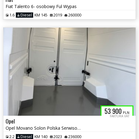
Fiat Talento 6- osobowy Ful Wypas
1.6
Diesel
KM 145
2019
260000
53 900
PLN
FAKTURA VAT
Opel
Opel Movano Solon Polska Serwisowane jak Nowe Izoterma
2.2
Diesel
KM 140
2023
236000