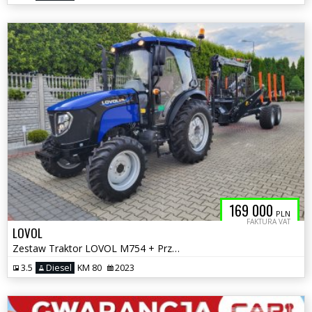
169 000
PLN
FAKTURA VAT
LOVOL
Zestaw Traktor LOVOL M754 + Przyczepa BMF 8T2Pro
3.5
Diesel
KM 80
2023