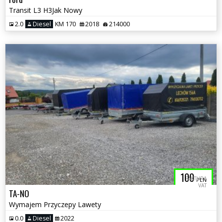
Transit L3 H3Jak Nowy
2.0
Diesel
KM 170
2018
214000
100
FAKTURA
PLN
VAT
TA-NO
Wymajem Przyczepy Lawety
0.0
Diesel
2022