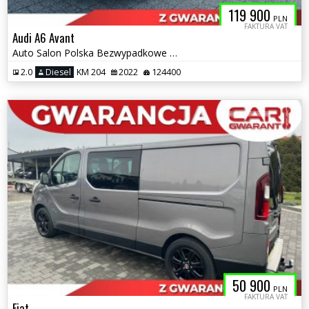
119 900
PLN
FAKTURA VAT
Audi A6 Avant
Auto Salon Polska Bezwypadkowe Quattro Panorama
2.0
Diesel
KM 204
2022
124400
50 900
PLN
FAKTURA VAT
Fiat