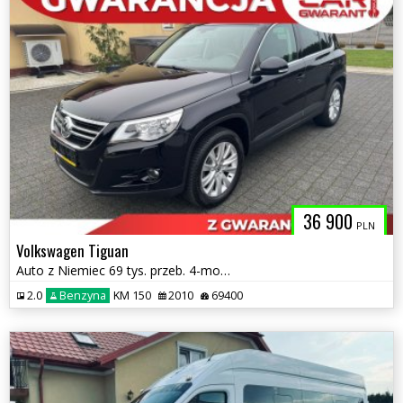
36 900
PLN
Volkswagen Tiguan
Auto z Niemiec 69 tys. przeb. 4-montion-Sport- DSG Stan jak Nowy
2.0
Benzyna
KM 150
2010
69400