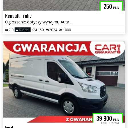
250
PLN
Renault Trafic
Ogłoszenie dotyczy wynajmu Auta 9-osobowego Autolawety Lawety
2.0
Diesel
KM 150
2024
1000
39 900
PLN
FAKTURA VAT
Ford