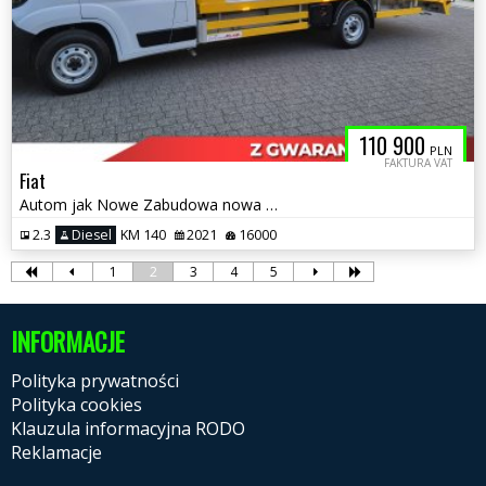
110 900
PLN
FAKTURA VAT
Fiat
Autom jak Nowe Zabudowa nowa Polmar
2.3
Diesel
KM 140
2021
16000
1
2
3
4
5
INFORMACJE
Polityka prywatności
Polityka cookies
Klauzula informacyjna RODO
Reklamacje