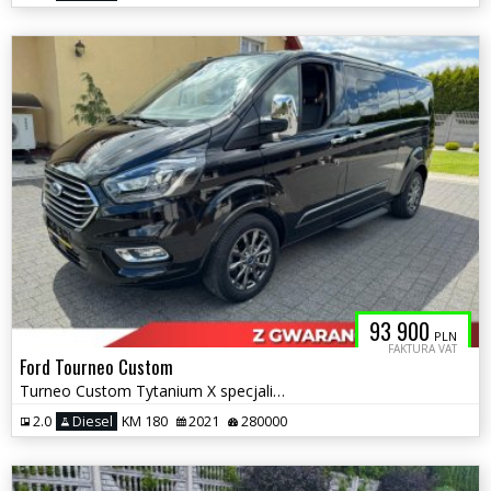
93 900
PLN
FAKTURA VAT
Ford Tourneo Custom
Turneo Custom Tytanium X specjalistyczny dla Inwalidów
2.0
Diesel
KM 180
2021
280000