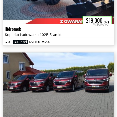
219 000
PLN
FAKTURA VAT
Hidromek
Koparko Ładowarka 102B Stan Idealny Polski Salon
0.0
Diesel
KM 100
2020