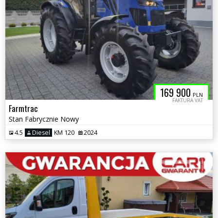
169 900
PLN
FAKTURA VAT
Farmtrac
Stan Fabrycznie Nowy
4.5
Diesel
KM 120
2024