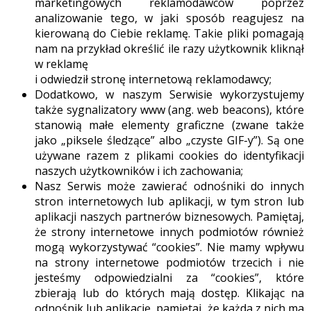
marketingowych reklamodawców poprzez
analizowanie tego, w jaki sposób reagujesz na
kierowaną do Ciebie reklamę. Takie pliki pomagają
nam na przykład określić ile razy użytkownik kliknął
w reklamę
i odwiedził stronę internetową reklamodawcy;
Dodatkowo, w naszym Serwisie wykorzystujemy
także sygnalizatory www (ang. web beacons), które
stanowią małe elementy graficzne (zwane także
jako „piksele śledzące” albo „czyste GIF-y”). Są one
używane razem z plikami cookies do identyfikacji
naszych użytkowników i ich zachowania;
Nasz Serwis może zawierać odnośniki do innych
stron internetowych lub aplikacji, w tym stron lub
aplikacji naszych partnerów biznesowych. Pamiętaj,
że strony internetowe innych podmiotów również
mogą wykorzystywać “cookies”. Nie mamy wpływu
na strony internetowe podmiotów trzecich i nie
jesteśmy odpowiedzialni za “cookies”, które
zbierają lub do których mają dostęp. Klikając na
odnośnik lub aplikację, pamiętaj, że każda z nich ma