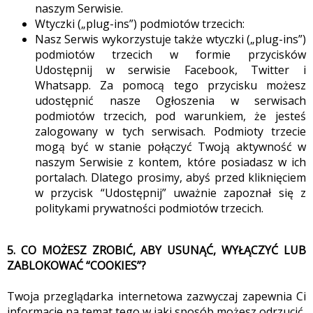
naszym Serwisie.
Wtyczki („plug-ins”) podmiotów trzecich:
Nasz Serwis wykorzystuje także wtyczki („plug-ins”)
podmiotów trzecich w formie przycisków
Udostępnij w serwisie Facebook, Twitter i
Whatsapp. Za pomocą tego przycisku możesz
udostępnić nasze Ogłoszenia w serwisach
podmiotów trzecich, pod warunkiem, że jesteś
zalogowany w tych serwisach. Podmioty trzecie
mogą być w stanie połączyć Twoją aktywność w
naszym Serwisie z kontem, które posiadasz w ich
portalach. Dlatego prosimy, abyś przed kliknięciem
w przycisk “Udostępnij” uważnie zapoznał się z
politykami prywatności podmiotów trzecich.
5. CO MOŻESZ ZROBIĆ, ABY USUNĄĆ, WYŁĄCZYĆ LUB
ZABLOKOWAĆ “COOKIES”?
Twoja przeglądarka internetowa zazwyczaj zapewnia Ci
informacje na temat tego w jaki sposób możesz odrzucić,