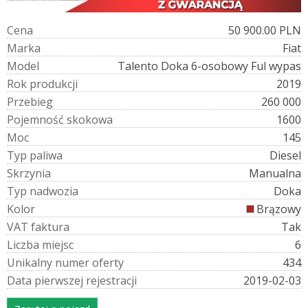
C
e
n
a
50 900.00 PLN
M
a
r
k
a
Fiat
M
o
d
e
l
Talento Doka 6-osobowy Ful wypas
R
o
k
p
r
o
d
u
k
c
j
i
2019
P
r
z
e
b
i
e
g
260 000
P
o
j
e
m
n
o
ś
ć
s
k
o
k
o
w
a
1600
M
o
c
145
T
y
p
p
a
l
i
w
a
Diesel
S
k
r
z
y
n
i
a
Manualna
T
y
p
n
a
d
w
o
z
i
a
Doka
K
o
l
o
r
Brązowy
V
A
T
f
a
k
t
u
r
a
Tak
L
i
c
z
b
a
m
i
e
j
s
c
6
U
n
i
k
a
l
n
y
n
u
m
e
r
o
f
e
r
t
y
434
D
a
t
a
p
i
e
r
w
s
z
e
j
r
e
j
e
s
t
r
a
c
j
i
2019-02-03