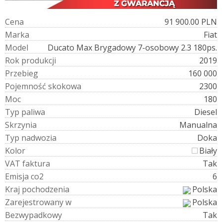
C
e
n
a
91 900.00 PLN
M
a
r
k
a
Fiat
M
o
d
e
l
Ducato Max Brygadowy 7-osobowy 2.3 180ps.
R
o
k
p
r
o
d
u
k
c
j
i
2019
P
r
z
e
b
i
e
g
160 000
P
o
j
e
m
n
o
ś
ć
s
k
o
k
o
w
a
2300
M
o
c
180
T
y
p
p
a
l
i
w
a
Diesel
S
k
r
z
y
n
i
a
Manualna
T
y
p
n
a
d
w
o
z
i
a
Doka
K
o
l
o
r
Biały
V
A
T
f
a
k
t
u
r
a
Tak
E
m
i
s
j
a
c
o
2
6
K
r
a
j
p
o
c
h
o
d
z
e
n
i
a
Polska
Z
a
r
e
j
e
s
t
r
o
w
a
n
y
w
Polska
B
e
z
w
y
p
a
d
k
o
w
y
Tak