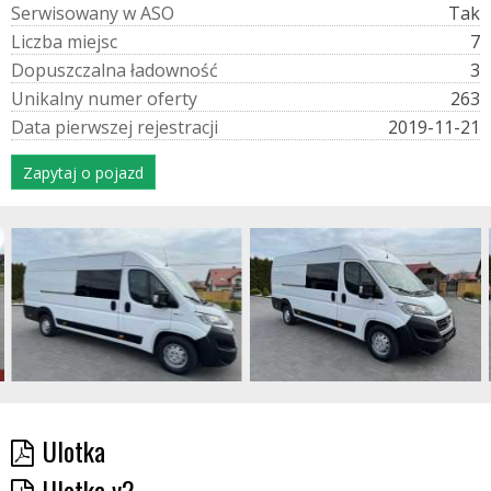
S
e
r
w
i
s
o
w
a
n
y
w
A
S
O
Tak
L
i
c
z
b
a
m
i
e
j
s
c
7
D
o
p
u
s
z
c
z
a
l
n
a
ł
a
d
o
w
n
o
ś
ć
3
U
n
i
k
a
l
n
y
n
u
m
e
r
o
f
e
r
t
y
263
D
a
t
a
p
i
e
r
w
s
z
e
j
r
e
j
e
s
t
r
a
c
j
i
2019-11-21
Zapytaj o pojazd
Ulotka
Ulotka v2