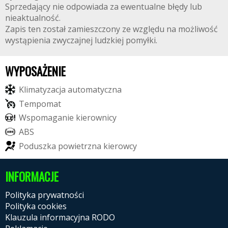
Sprzedający nie odpowiada za ewentualne błędy lub
nieaktualność.
Zapis ten został zamieszczony ze względu na możliwość
wystąpienia zwyczajnej ludzkiej pomyłki.
WYPOSAŻENIE
K
l
i
m
a
t
y
z
a
c
j
a
a
u
t
o
m
a
t
y
c
z
n
a
T
e
m
p
o
m
a
t
W
s
p
o
m
a
g
a
n
i
e
k
i
e
r
o
w
n
i
c
y
A
B
S
P
o
d
u
s
z
k
a
p
o
w
i
e
t
r
z
n
a
k
i
e
r
o
w
c
y
INFORMACJE
Polityka prywatności
Polityka cookies
Klauzula informacyjna RODO