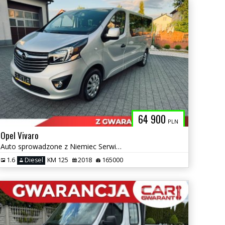
64 900
PLN
Opel Vivaro
Auto sprowadzone z Niemiec Serwisowane Bezwypadkowe
1.6
Diesel
KM 125
2018
165000