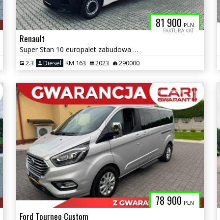
81 900
PLN
FAKTURA VAT
Renault
Super Stan 10 europalet zabudowa Carpola XL
2.3
Diesel
KM 163
2023
290000
78 900
PLN
Ford Tourneo Custom