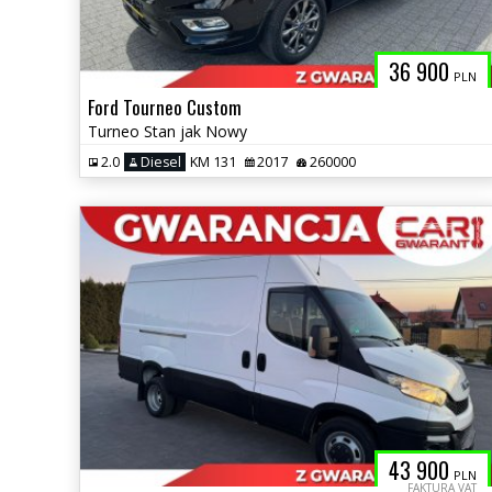
36 900
PLN
Ford Tourneo Custom
Turneo Stan jak Nowy
2.0
Diesel
KM 131
2017
260000
43 900
PLN
FAKTURA VAT