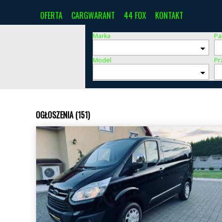
OFERTA
CARGWARANT
44 FOX
KONTAKT
Marka
Pa
Model
Pr
OGŁOSZENIA (151)