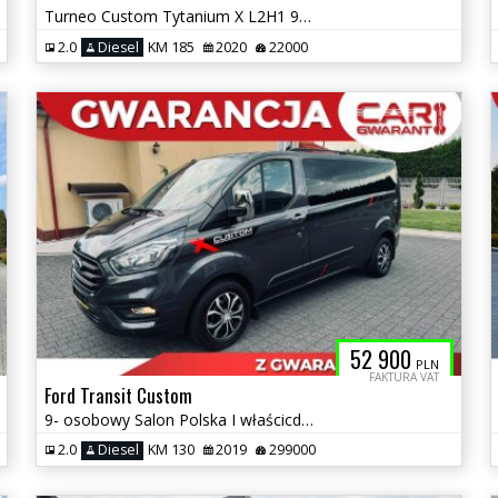
Turneo Custom Tytanium X L2H1 9-osobowy Serwisowany Bezwypadkowy
2.0
Diesel
KM 185
2020
22000
52 900
PLN
FAKTURA VAT
Ford Transit Custom
9- osobowy Salon Polska I właścicdiel
2.0
Diesel
KM 130
2019
299000