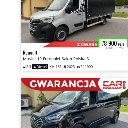
78 900
PLN
FAKTURA VAT
Renault
Master 10 Europalet Salon Polska Sypialka XL Carpol
2.3
Diesel
KM 163
2023
311000