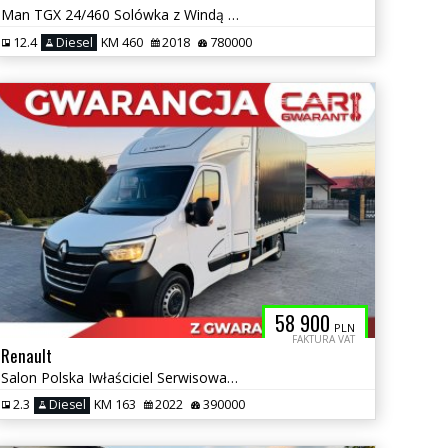
Man TGX 24/460 Solówka z Windą Bezwypaadkowy Serwisowany Doposażony
12.4
Diesel
KM 460
2018
780000
58 900
PLN
FAKTURA VAT
Renault
Salon Polska Iwłaściciel Serwisowany Bezwypadkowy
2.3
Diesel
KM 163
2022
390000