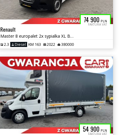
74 900
PLN
FAKTURA VAT
Renault
Master 8 europalet 2x sypialka XL Bezwypadkowy Serwisowany
2.3
Diesel
KM 163
2022
380000
54 900
PLN
FAKTURA VAT