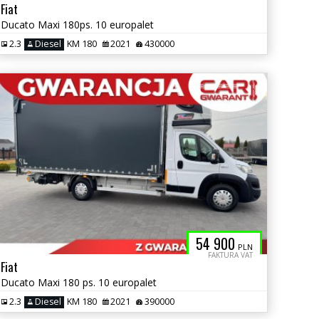
Fiat
Ducato Maxi 180ps. 10 europalet
2.3
Diesel
KM 180
2021
430000
54 900
PLN
FAKTURA VAT
Fiat
Ducato Maxi 180 ps. 10 europalet
2.3
Diesel
KM 180
2021
390000