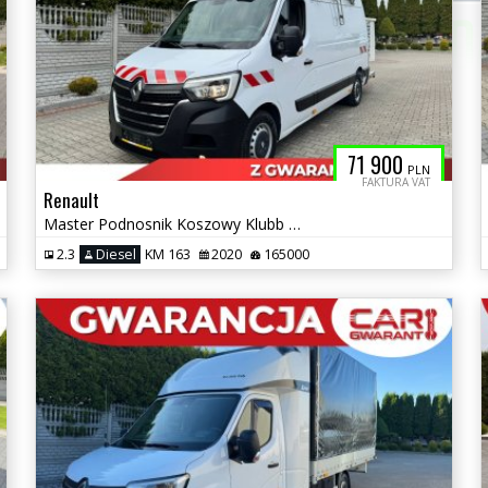
71 900
PLN
FAKTURA VAT
Renault
Master Podnosnik Koszowy Klubb K32 12.5m Kat B DMC 3500kg.
2.3
Diesel
KM 163
2020
165000