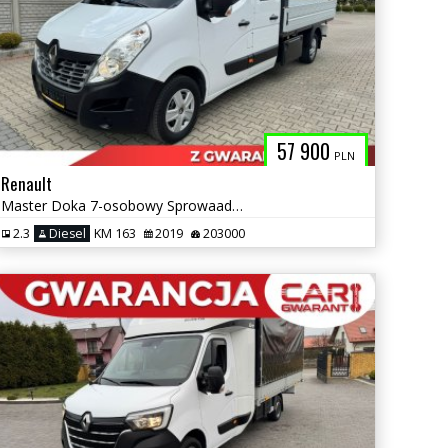
57 900
PLN
Renault
Master Doka 7-osobowy Sprowaadzony z Niemiec
2.3
Diesel
KM 163
2019
203000