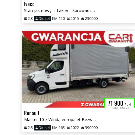
Iveco
Stan jak nowy- I Lakier - Sprowadzony -Bez Adblu-
2.3
Diesel
KM 150
2015
230000
71 900
PLN
FAKTURA VAT
Renault
Master 10 z Windą europalet Bezwypadkowy Salonowy
2.3
Diesel
KM 163
2022
390000