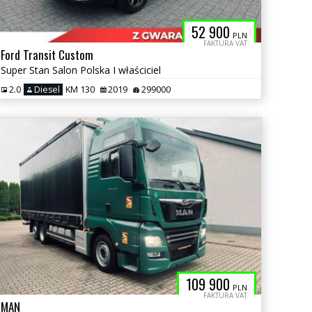
52 900
PLN
FAKTURA VAT
Ford Transit Custom
Super Stan Salon Polska I właściciel
2.0
Diesel
KM 130
2019
299000
109 900
PLN
FAKTURA VAT
MAN