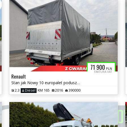
71 900
PLN
FAKTURA VAT
Renault
Stan jak Nowy 10 europalet poduszki bez adblu
2.3
Diesel
KM 165
2016
390000