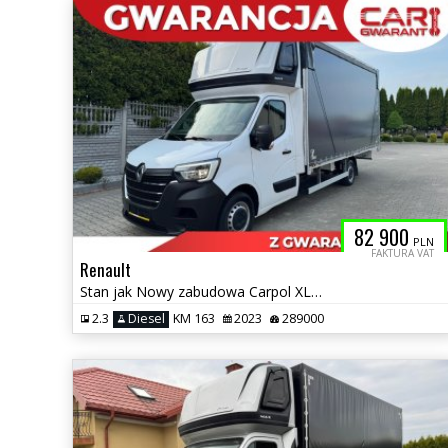
82 900
PLN
FAKTURA VAT
Renault
Stan jak Nowy zabudowa Carpol XL 10 eurpalet Serwisowany- Bezwypadkowy
2.3
Diesel
KM 163
2023
289000