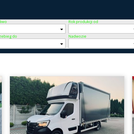
liwo
Rok produkcji od
zebieg do
Nadwozie