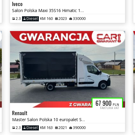
Iveco
Salon Polska Maxi 35S16 Himatic 160ps.
2.3
Diesel
KM 160
2023
330000
67 900
PLN
FAKTURA VAT
Renault
Master Salon Polska 10 europalet Sypialka XL
2.3
Diesel
KM 163
2021
390000