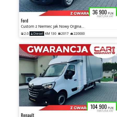
36 900
PLN
FAKTURA VAT
Ford
Custom z Niemiec jak Nowy Orginalny- Lakier- Bezwypadkowy
2.0
Diesel
KM 130
2017
220000
104 900
PLN
FAKTURA VAT
Renault