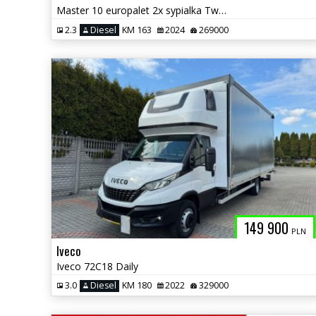
Master 10 europalet 2x sypialka Twin-Cab
2.3
Diesel
KM 163
2024
269000
149 900
PLN
Iveco
Iveco 72C18 Daily
3.0
Diesel
KM 180
2022
329000