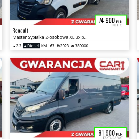
74 900
PLN
NETTO
Renault
Master Sypialka 2-osobowa XL 3x podnoszona plandeka Serwisowany ASO
2.3
Diesel
KM 163
2023
380000
81 900
PLN
FAKTURA VAT